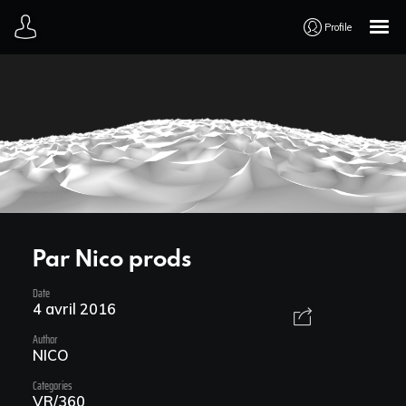
Profile
Accueil
TV
WEB
3D
Par Nico prods
LIVE
Date
4 avril 2016
Author
ART
NICO
Categories
Parcours
VR/360