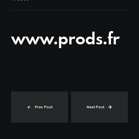
www.prods.fr
Facebook
Instagram
Linkedin
Instagram
CTRL-Z
Prev Post
Next Post
CERCLE au Syndicat
en360.fr