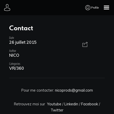
Profile
Accueil
Contact
TV
Date
26 juillet 2015
WEB
Author
NICO
Categories
3D
VR/360
LIVE
Pour me contacter:
nicoprods@gmail.com
ART
Retrouvez moi sur
Youtube
/
Linkedin
/
Facebook
/
Twitter
Parcours