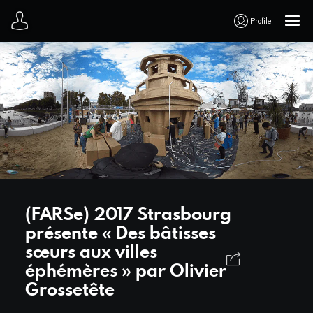
Profile
Accueil
TV
WEB
3D
(FARSe) 2017 Strasbourg
LIVE
présente « Des bâtisses
sœurs aux villes
ART
éphémères » par Olivier
Grossetête
Parcours