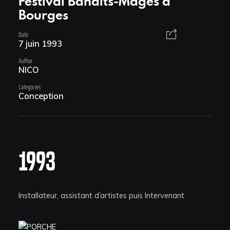
Festival Bandits-Mages à
Bourges
Date
7 juin 1993
Author
Facebook
NICO
Instagram
Categories
Conception
Linkedin
Instagram
1993
CTRL-Z
Installateur, assistant d’artistes puis Intervenant