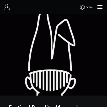
Profile
Accueil
TV
WEB
3D
LIVE
ART
Parcours