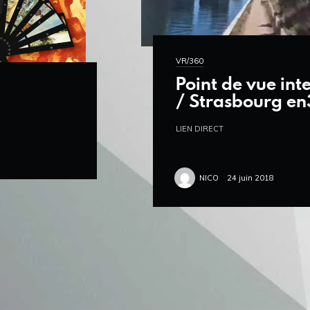
VR/360
Point de vue inte
/ Strasbourg e
LIEN DIRECT
NICO
24 juin 2018