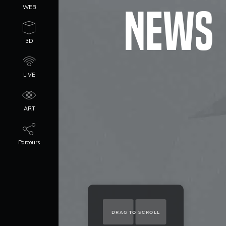
NEWS
WEB
3D
LIVE
ART
Parcours
DRAG TO SCROLL