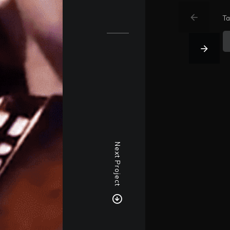
T
Next Project