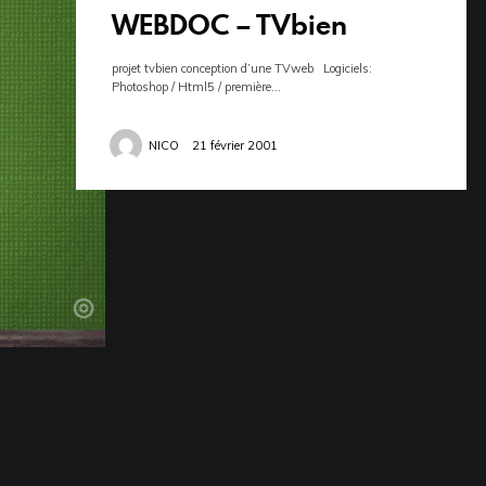
WEBDOC – TVbien
projet tvbien conception d’une TVweb Logiciels:
Photoshop / Html5 / première…
NICO
21 février 2001