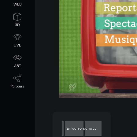
WEB
3D
LIVE
ART
Parcours
DRAG TO SCROLL